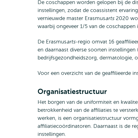
De coschappen worden gelopen bij de disc
instellingen, zodat de coassistent ervarin
vernieuwde master Erasmus
arts
2020 word
waarbij ongeveer 1/5 van de coschappen
De Erasmus
arts
-regio omvat 16 geaffilie
en daarnaast diverse soorten instellingen 
bedrijfsgezondheidszorg, dermatologie, oo
Voor een overzicht van de geaffilieerde i
Organisatiestructuur
Het borgen van de uniformiteit en kwalite
betrokkenheid van de affiliaties te verste
werken, is een organisatiestructuur vorm
affiliatiecoördinatoren. Daarnaast is de re
instellingen.