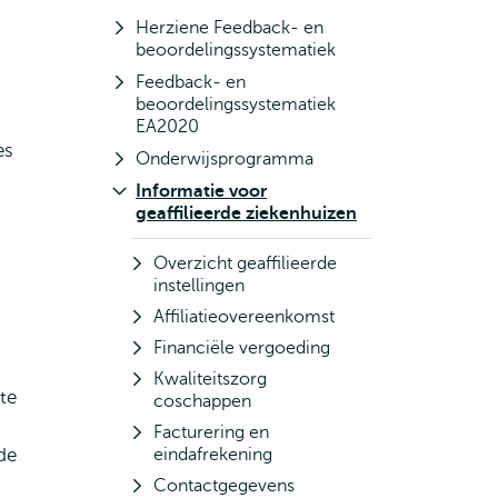
Herziene Feedback- en
beoordelingssystematiek
Feedback- en
beoordelingssystematiek
EA2020
es
Onderwijsprogramma
Informatie voor
geaffilieerde ziekenhuizen
Overzicht geaffilieerde
instellingen
Affiliatieovereenkomst
Financiële vergoeding
Kwaliteitszorg
te
coschappen
Facturering en
de
eindafrekening
Contactgegevens