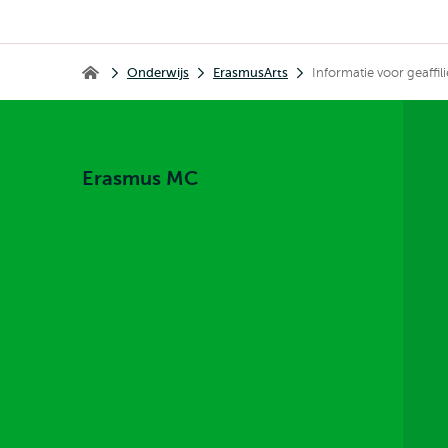
Kruimelpad
Onderwijs
ErasmusArts
Informatie voor geaffi
Erasmus MC
Erasmus MC