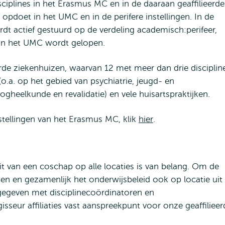
iplines in het Erasmus MC en in de daaraan geaffilieerde
g opdoet in het UMC en in de perifere instellingen. In de
t actief gestuurd op de verdeling academisch:perifeer,
 in het UMC wordt gelopen.
erde ziekenhuizen, waarvan 12 met meer dan drie disciplin
(o.a. op het gebied van psychiatrie, jeugd- en
gheelkunde en revalidatie) en vele huisartspraktijken.
nstellingen van het Erasmus MC, klik
hier
.
it van een coschap op alle locaties is van belang. Om de
rken en gezamenlijk het onderwijsbeleid ook op locatie uit 
gegeven met disciplinecoördinatoren en
gisseur affiliaties vast aanspreekpunt voor onze geaffilieer