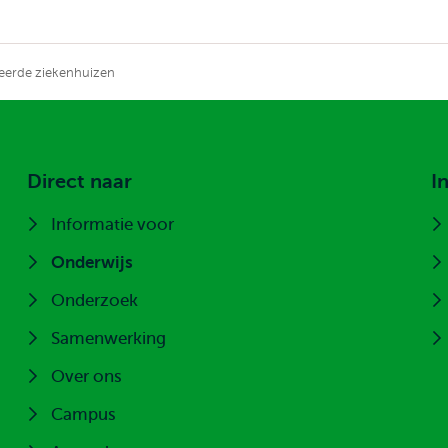
lieerde ziekenhuizen
Direct naar
I
Informatie voor
Onderwijs
Onderzoek
Samenwerking
Over ons
Campus