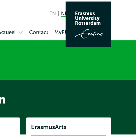
Erasmus
EN
English not available
NL
Nederlands huidige taal
Zoeken
University
Wissel
Rotterdam
naar
Actueel
Contact
MyEUR
Opent
Open
taal
extern
enu
submenu
us
Actueel
n
Listen
ErasmusArts
Subnavigatie