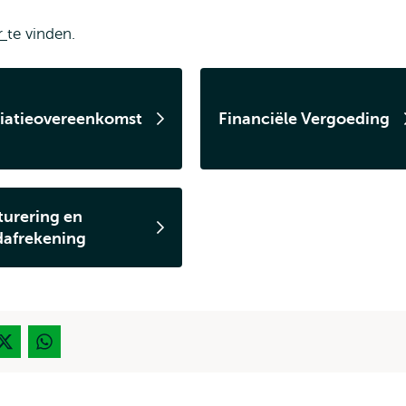
r
te vinden.
iliatieovereenkomst
Financiële Vergoeding
turering en
dafrekening