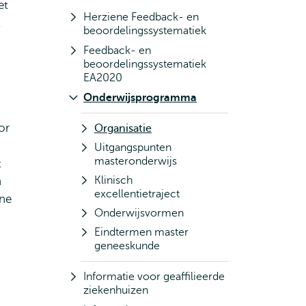
et
Herziene Feedback- en
t
beoordelingssystematiek
Feedback- en
beoordelingssystematiek
EA2020
Onderwijsprogramma
or
Organisatie
Uitgangspunten
masteronderwijs
t
Klinisch
n
excellentietraject
ene
Onderwijsvormen
Eindtermen master
geneeskunde
Informatie voor geaffilieerde
ziekenhuizen