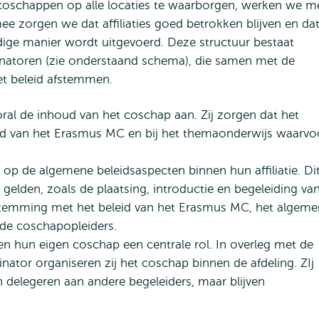
 coschappen op alle locaties te waarborgen, werken we m
ee zorgen we dat affiliaties goed betrokken blijven en da
dige manier wordt uitgevoerd. Deze structuur bestaat
rdinatoren (zie onderstaand schema), die samen met de
het beleid afstemmen.
ral de inhoud van het coschap aan. Zij zorgen dat het
eid van het Erasmus MC en bij het themaonderwijs waarvo
 op de algemene beleidsaspecten binnen hun affiliatie. Di
 gelden, zoals de plaatsing, introductie en begeleiding va
nstemming met het beleid van het Erasmus MC, het algem
lende coschapopleiders.
en hun eigen coschap een centrale rol. In overleg met de
dinator organiseren zij het coschap binnen de afdeling. ZIj
 delegeren aan andere begeleiders, maar blijven