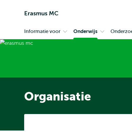
Erasmus MC
Informatie voor
Onderwijs
Onderzo
Primair
Open
Open
submenu
submenu
Informatie
Onderwijs
voor
Organisatie