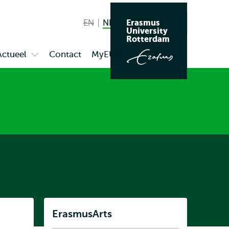
Erasmus
EN
English not available
NL
Nederlands huidige taal
Zoeken
University
Wissel
Rotterdam
naar
Actueel
Contact
MyEUR
Opent
Open
taal
extern
enu
submenu
us
Actueel
Listen
ErasmusArts
Subnavigatie