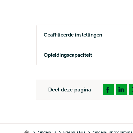
Geaffilieerde instellingen
Opleidingscapaciteit
Deel deze pagina
Kruimelpad
Onderwijs
ErasmusArts
Onderwijsprogramma