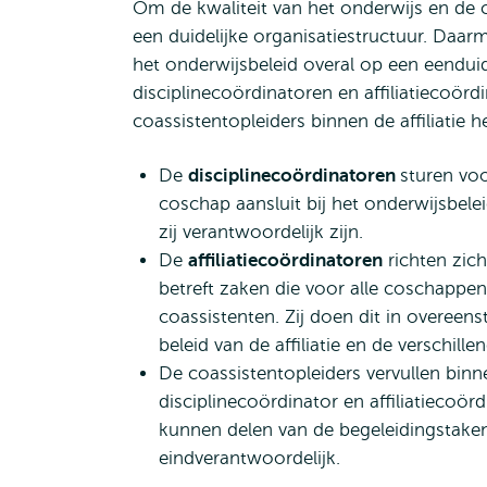
Om de kwaliteit van het onderwijs en de
een duidelijke organisatiestructuur. Daarm
het onderwijsbeleid overal op een eendui
disciplinecoördinatoren en affiliatiecoö
coassistentopleiders binnen de affiliatie 
De
disciplinecoördinatoren
sturen voo
coschap aansluit bij het onderwijsbel
zij verantwoordelijk zijn.
De
affiliatiecoördinatoren
richten zich
betreft zaken die voor alle coschappen
coassistenten. Zij doen dit in overee
beleid van de affiliatie en de verschil
De coassistentopleiders vervullen binn
disciplinecoördinator en affiliatiecoör
kunnen delen van de begeleidingstaken
eindverantwoordelijk.