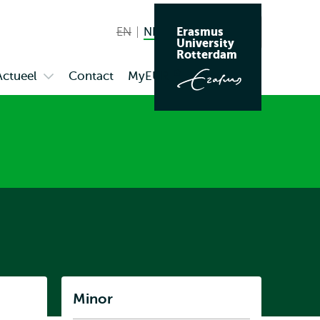
Erasmus
EN
English not available
NL
Nederlands huidige taal
Zoeken
University
Wissel
Rotterdam
naar
Actueel
Contact
MyEUR
Opent
Open
taal
extern
enu
submenu
us
Actueel
Listen
Minor
Subnavigatie