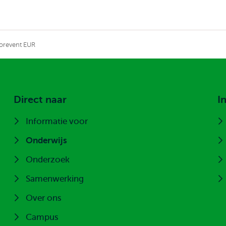
orevent EUR
Direct naar
I
Informatie voor
Onderwijs
Onderzoek
Samenwerking
Over ons
Campus