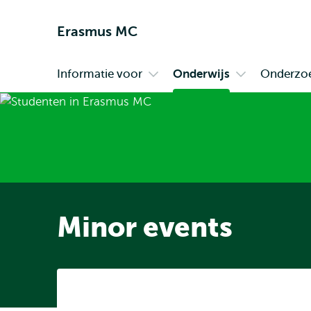
Erasmus MC
Informatie voor
Onderwijs
Onderzo
Primair
Open
Open
submenu
submenu
Informatie
Onderwijs
voor
Minor events