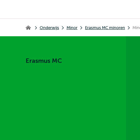
Kruimelpad
Onderwijs
Minor
Erasmus MC minoren
Min
Erasmus MC
Erasmus MC