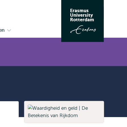
Erasmus
Zoeken
University
Rotterdam
ten
Open
submenu
Kennisinstituten
Listen