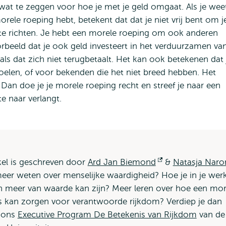
at te zeggen voor hoe je met je geld omgaat. Als je wee
rele roeping hebt, betekent dat dat je niet vrij bent om j
n te richten. Je hebt een morele roeping om ook anderen
beeld dat je ook geld investeert in het verduurzamen van
als dat zich niet terugbetaalt. Het kan ook betekenen dat 
oelen, of voor bekenden die het niet breed hebben. Het
. Dan doe je je morele roeping recht en streef je naar een
e naar verlangt.
ikel is geschreven door
Ard Jan Biemond
Opent
&
Natasja Naro
meer weten over menselijke waardigheid? Hoe je in je wer
extern
n meer van waarde kan zijn? Meer leren over hoe een mor
kan zorgen voor verantwoorde rijkdom? Verdiep je dan
n ons
Executive Program De Betekenis van Rijkdom
van de