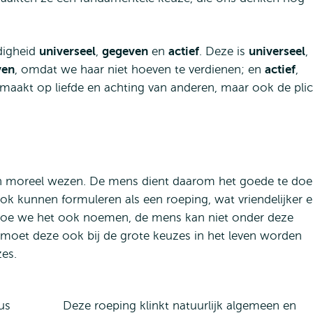
digheid
universeel
,
gegeven
en
actief
. Deze is
universeel
,
ven
, omdat we haar niet hoeven te verdienen; en
actief
,
maakt op liefde en achting van anderen, maar ook de plic
een moreel wezen. De mens dient daarom het goede te do
ook kunnen formuleren als een roeping, wat vriendelijker 
r hoe we het ook noemen, de mens kan niet onder deze
 moet deze ook bij de grote keuzes in het leven worden
es.
Deze roeping klinkt natuurlijk algemeen en