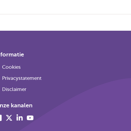
nformatie
Cookies
Privacystatement
Disclaimer
nze kanalen
Facebook
X
Linkedin
Youtube
(voorheen