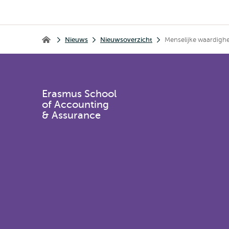
Kruimelpad
Nieuws
Nieuwsoverzicht
Menselijke waardighe
Erasmus School of Accounting & Assurance
Erasmus School
of Accounting
& Assurance