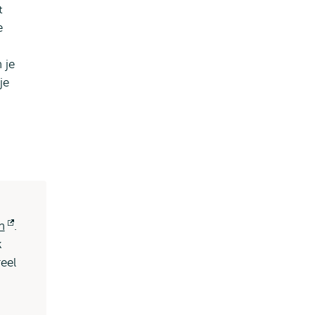
t
e
 je
je
n
Opent
.
k
extern
eel