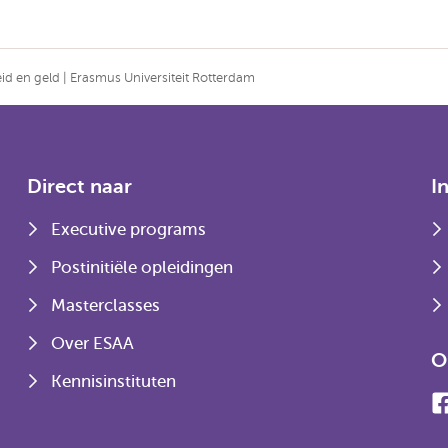
id en geld | Erasmus Universiteit Rotterdam
Direct naar
I
Executive programs
Postinitiële opleidingen
Masterclasses
Over ESAA
O
Kennisinstituten