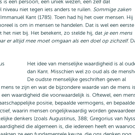
 is een persoon, een uniek wezen, een zelf dat
niveau niet tegen iets anders te ruilen.
Sommige zaken
f Immanuël Kant (1785). Toen had hij het over mensen. Hij
oreel is om in mensen te handelen. Dat is wel een eerste
 het niet bij. Het betekent, zo stelde hij, dat
je een mens
ar er altijd mee moet omgaan als een doel op zichzelf.
D
Het idee van menselijke waardigheid is al oud
dan Kant. Misschien wel zo oud als de mensh
De oudste menselijke geschriften geven al
mens te zijn en wat de bijzondere waarde van de mens is
n een waardigheid die voorwaardelijk is. Oftewel, een men
aatschappelijke positie, bepaalde vermogens, en bepaalde
ectief, waarin mensen ongelijkwaardig worden gewaardeer
stelijke denkers (zoals Augustinus, 388; Gregorius van Nyss
aardigheid die algemeen is, die iedereen heeft en waarvo
maakten ze een fundamentele keuze, die ons denken nog