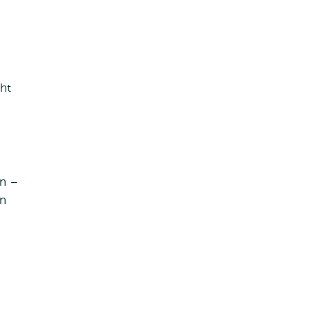
ht
en –
en