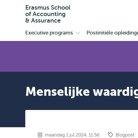
Erasmus School
of Accounting
& Assurance
Executive programs
Postinitiële opleiding
Primair
Open
submenu
Executive
programs
Menselijke waardi
maandag 1 jul 2024, 11:56
Blogpost