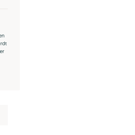
en
rdt
er