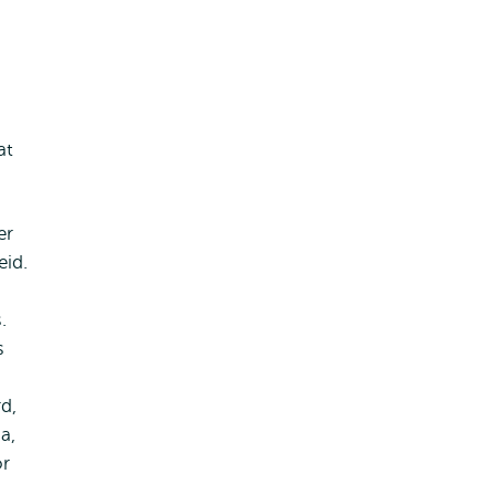
at
er
eid.
.
s
d,
a,
or