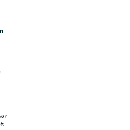
in
n.
 van
ft