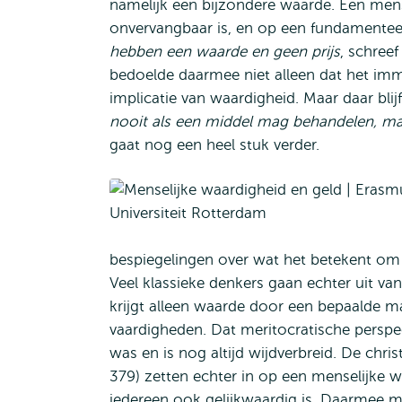
namelijk een bijzondere waarde. Een mens
onvervangbaar is, en op een fundamenteel 
hebben een waarde en geen prijs
, schree
bedoelde daarmee niet alleen dat het imm
implicatie van waardigheid. Maar daar blijft
nooit als een middel mag behandelen, ma
gaat nog een heel stuk verder.
bespiegelingen over wat het betekent om 
Veel klassieke denkers gaan echter uit va
krijgt alleen waarde door een bepaalde m
vaardigheden. Dat meritocratische persp
was en is nog altijd wijdverbreid. De chri
379) zetten echter in op een menselijke w
iedereen ook gelijkwaardig is. Daarmee 