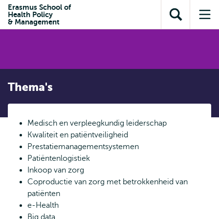
en naar
Erasmus School of
en naar de
Direct naar
Health Policy
de
Toon
Op
zoekfunctie
subnavigatie
& Management
inhoud
zoekveld
me
gaan
gaan
Thema's
Medisch en verpleegkundig leiderschap
Kwaliteit en patiëntveiligheid
Prestatiemanagementsystemen
Patiëntenlogistiek
Inkoop van zorg
Coproductie van zorg met betrokkenheid van
patiënten
e-Health
Big data