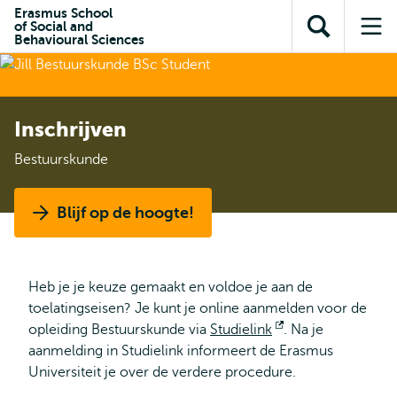
en naar
Erasmus School
en naar de
Direct naar
of Social and
de
Toon
Op
zoekfunctie
subnavigatie
Behavioural Sciences
inhoud
zoekveld
me
gaan
gaan
Inschrijven
Bestuurskunde
Blijf op de hoogte!
Heb je je keuze gemaakt en voldoe je aan de
toelatingseisen? Je kunt je online aanmelden voor de
opleiding Bestuurskunde via
Studielink
Opent
. Na je
aanmelding in Studielink informeert de Erasmus
extern
Universiteit je over de verdere procedure.