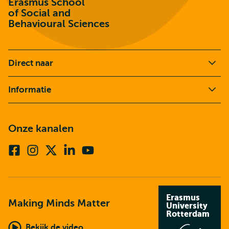
Erasmus School
of Social and
Behavioural Sciences
Direct naar
Informatie
Onze kanalen
Facebook
Instagram
X
Linkedin
Youtube
(voorheen
twitter)
Erasmus
Making Minds Matter
University
Rotterdam
Bekijk de video