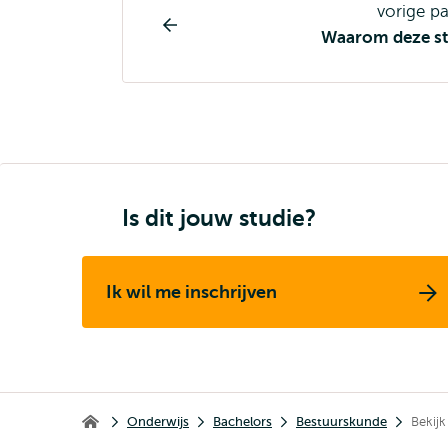
Opleiding
vorige p
pagina
Waarom deze st
navigatie
Is dit jouw studie?
Ik wil me inschrijven
Kruimelpad
Onderwijs
Bachelors
Bestuurskunde
Bekij
Erasmus School of Social and Behavioural Sciences