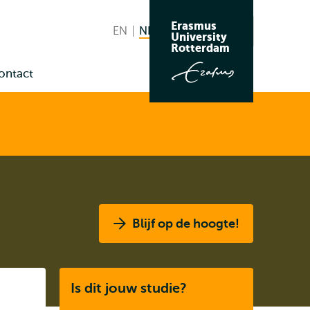
Erasmus
EN
English
NL
Nederlands huidige taal
Zoeken
University
Wissel
Rotterdam
naar
ontact
taal
nu
us
Blijf op de hoogte!
Listen
Is dit jouw studie?