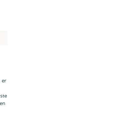
 er
tste
een