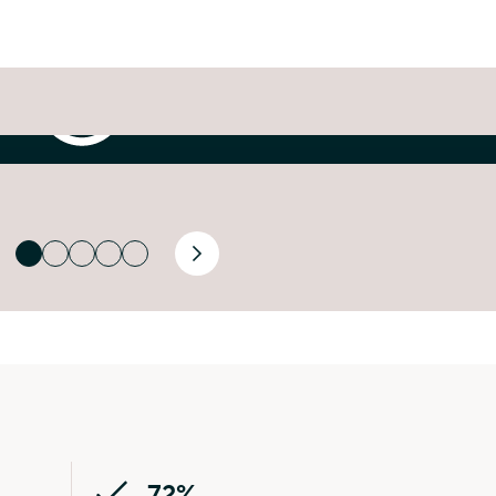
Reel
BSK
presentatiedag
BSK presentatiedag
Volgende
72%