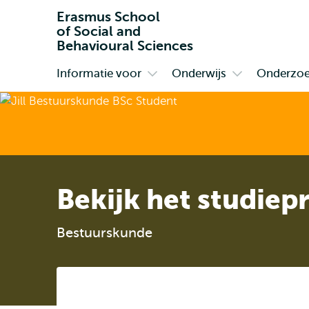
Erasmus School
of Social and
Behavioural Sciences
Informatie voor
Onderwijs
Onderzo
Primair
Open
Open
submenu
submenu
Informatie
Onderwijs
voor
Bekijk het studie
Bestuurskunde