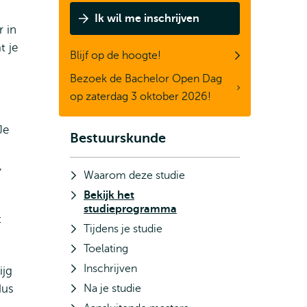
Ik wil me inschrijven
r in
t je
Blijf op de hoogte!
Bezoek de Bachelor Open Dag
op zaterdag 3 oktober 2026!
Je
Bestuurskunde
Subnavigatie
,
Waarom deze studie
Bekijk het
studieprogramma
t
Tijdens je studie
Toelating
Inschrijven
ijg
dus
Na je studie