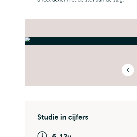
Reel 
Vorige
Studie in cijfers
6-12u