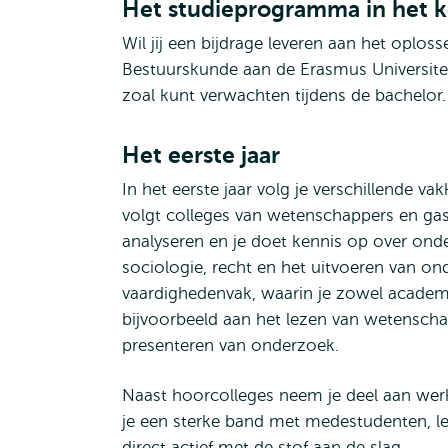
Het studieprogramma in het k
Wil jij een bijdrage leveren aan het oplo
Bestuurskunde aan de Erasmus Universitei
zoal kunt verwachten tijdens de bachelor.
Het eerste jaar
In het eerste jaar volg je verschillende v
volgt colleges van wetenschappers en ga
analyseren en je doet kennis op over ond
sociologie, recht en het uitvoeren van on
vaardighedenvak, waarin je zowel academi
bijvoorbeeld aan het lezen van wetenschapp
presenteren van onderzoek.
Naast hoorcolleges neem je deel aan werk
je een sterke band met medestudenten, le
direct actief met de stof aan de slag.