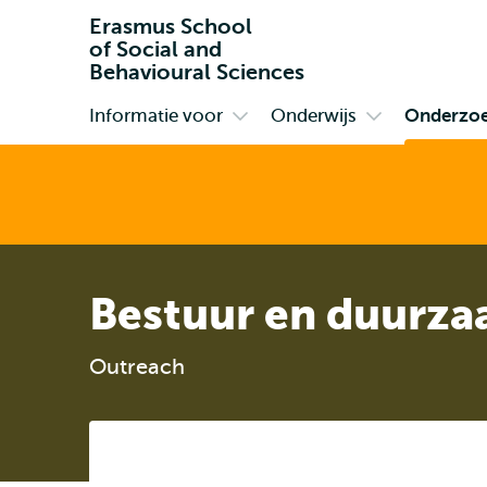
Erasmus School
of Social and
Behavioural Sciences
Informatie voor
Onderwijs
Onderzo
Primair
Open
Open
submenu
submenu
Informatie
Onderwijs
voor
Bestuur en duurza
Outreach