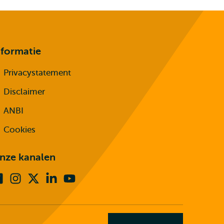
nformatie
Privacystatement
Disclaimer
ANBI
Cookies
nze kanalen
Facebook
Instagram
X
Linkedin
Youtube
(voorheen
twitter)