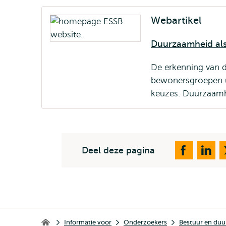
Webartikel
Duurzaamheid als
De erkenning van d
bewonersgroepen u
keuzes. Duurzaamh
Deel deze pagina
Kruimelpad
Informatie voor
Onderzoekers
Bestuur en du
Erasmus School of Social and Behavioural Sciences