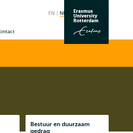
Erasmus
EN
English
NL
Nederlands huidige taal
Zoeken
University
Wissel
Rotterdam
naar
ontact
taal
enu
us
Listen
Bestuur en duurzaam
Subnavigatie
gedrag