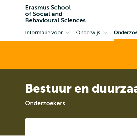
Erasmus School
of Social and
Behavioural Sciences
Informatie voor
Onderwijs
Onderzo
Primair
Open
Open
submenu
submenu
Informatie
Onderwijs
voor
Bestuur en duurza
Onderzoekers