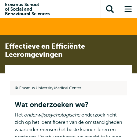
en naar
Erasmus School
en naar de
Direct naar
of Social and
de
Toon
Op
zoekfunctie
subnavigatie
Behavioural Sciences
inhoud
zoekveld
me
gaan
gaan
Effectieve en Efficiënte
Leeromgevingen
Erasmus University Medical Center
Wat onderzoeken we?
Het
onderwijspsychologische
onderzoek richt
zich op het identificeren van de omstandigheden
waaronder mensen het beste kunnen leren en