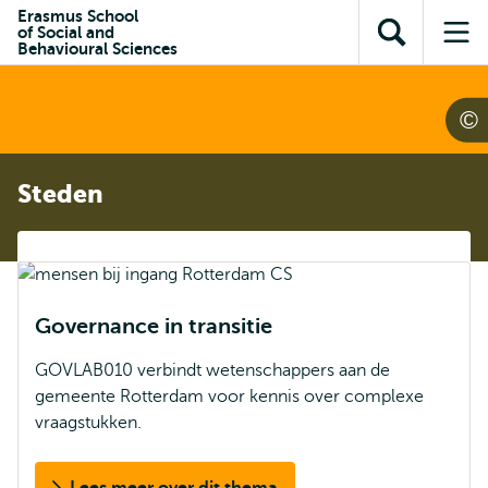
en naar
Erasmus School
en naar de
Direct naar
of Social and
de
Toon
Op
zoekfunctie
subnavigatie
Behavioural Sciences
inhoud
zoekveld
me
gaan
gaan
Steden
Governance in transitie
GOVLAB010 verbindt wetenschappers aan de
gemeente Rotterdam voor kennis over complexe
vraagstukken.