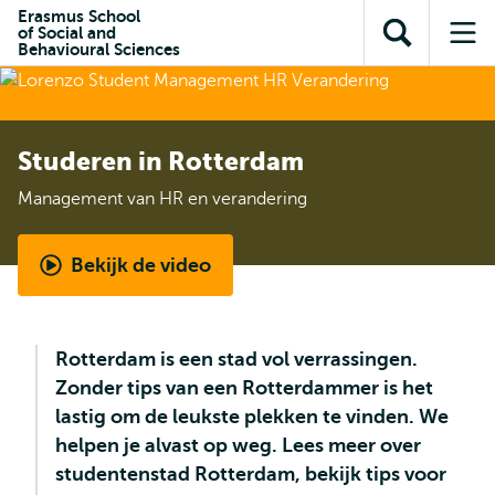
en naar
Erasmus School
en naar de
Direct naar
of Social and
de
Toon
Op
zoekfunctie
subnavigatie
Behavioural Sciences
inhoud
zoekveld
me
gaan
gaan
Studeren in Rotterdam
Management van HR en verandering
Bekijk de video
Student
Ambassador
Q&A
Rotterdam is een stad vol verrassingen.
-
Zonder tips van een Rotterdammer is het
Master
lastig om de leukste plekken te vinden. We
Management
helpen je alvast op weg. Lees meer over
van
studentenstad Rotterdam, bekijk tips voor
HR