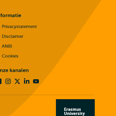
nformatie
Privacystatement
Disclaimer
ANBI
Cookies
nze kanalen
Facebook
Instagram
X
Linkedin
Youtube
(voorheen
twitter)
Erasmus
University