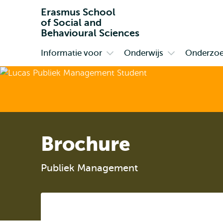
Erasmus School
of Social and
Behavioural Sciences
Informatie voor
Onderwijs
Onderzo
Primair
Open
Open
submenu
submenu
Informatie
Onderwijs
voor
Brochure
Publiek Management