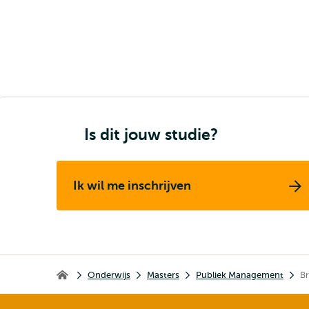
Is dit jouw studie?
Ik wil me inschrijven
Kruimelpad
Onderwijs
Masters
Publiek Management
B
Erasmus School of Social and Behavioural Sciences