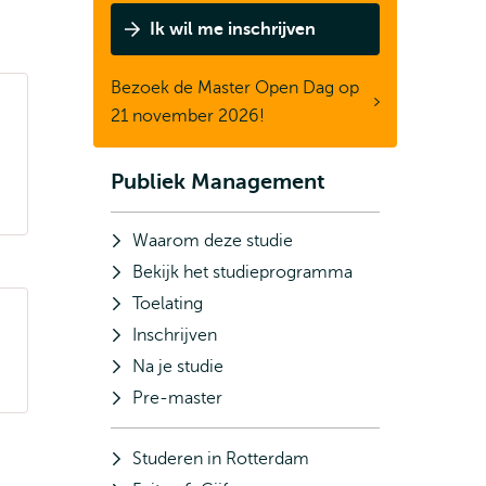
Publiek
Ik wil me inschrijven
Management
Bezoek de Master Open Dag op
21 november 2026!
Publiek Management
Subnavigatie
Waarom deze studie
Bekijk het studieprogramma
Toelating
Inschrijven
Na je studie
Pre-master
Studeren in Rotterdam