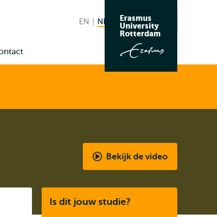
Erasmus
EN
English
NL
Nederlands huidige taal
Zoeken
University
Wissel
Rotterdam
naar
ontact
taal
nu
us
Bekijk de video
Student
Ambassador
Q&A
Listen
Is dit jouw studie?
-
Master