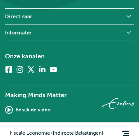
Direct naar
Informatie
Onze kanalen
Facebook
Instagram
X
Linkedin
Youtube
(voorheen
twitter)
Making Minds Matter
Bekijk de video
Open
Fiscale Economie (Indirecte Belastingen)
navigatie