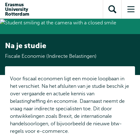
en naar
Erasmus
en naar de
Direct naar
University
de
Toon
Op
zoekfunctie
subnavigatie
Rotterdam
inhoud
zoekveld
me
gaan
gaan
Na je studie
Fiscale Economie (Indirecte Belastingen)
Voor fiscaal economen ligt een mooie loopbaan in
het verschiet. Na het afsluiten van je studie beschik je
over vergaande en actuele kennis van
belastingheffing én economie. Daarnaast neemt de
vraag naar indirecte specialisten toe. Dit door
ontwikkelingen zoals Brexit, de internationale
handelsoorlogen, of bijvoorbeeld de nieuwe btw-
regels voor e-commerce.