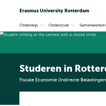
Erasmus
University
Rotterdam
Onderwijs
Onderzoek
Samenwerken
Primair
Open
Open
submenu
submenu
Onderwijs
Onderzoek
Studeren in Rotte
Fiscale Economie (Indirecte Belastingen