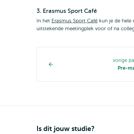
3. Erasmus Sport Café
In het
Erasmus Sport Café
kun je de hele 
uitstekende meetingplek voor of na colleg
Opleiding
vorige p
pagina
Pre-ma
navigatie
Is dit jouw studie?