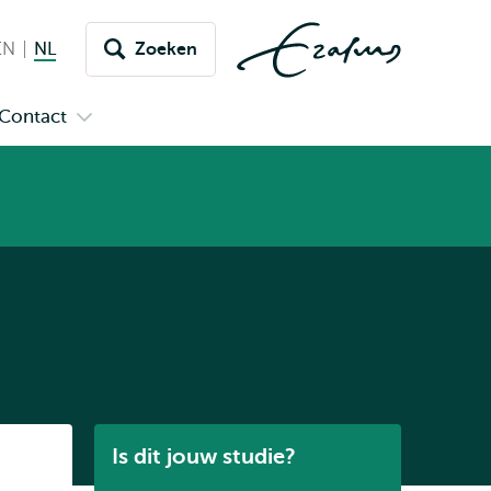
EN
English
NL
Nederlands huidige taal
Zoeken
issel
aar
Contact
n
Open
aal
menu
submenu
pus
Contact
Listen
Is dit jouw studie?