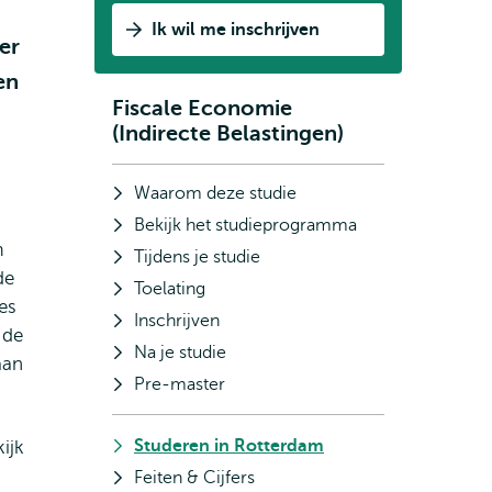
Ik wil me inschrijven
er
en
Fiscale Economie
Subnavigatie
(Indirecte Belastingen)
Waarom deze studie
Bekijk het studieprogramma
m
Tijdens je studie
de
Toelating
es
Inschrijven
 de
Na je studie
aan
Pre-master
Studeren in Rotterdam
ijk
Feiten & Cijfers