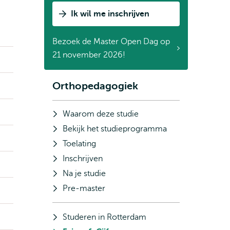
Ik wil me inschrijven
Bezoek de Master Open Dag op
21 november 2026!
Orthopedagogiek
Subnavigatie
Waarom deze studie
Bekijk het studieprogramma
Toelating
Inschrijven
Na je studie
Pre-master
Studeren in Rotterdam