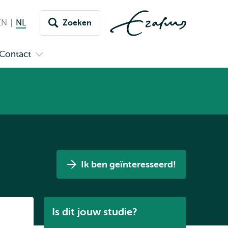
EN
English
NL
Nederlands huidige taal
Zoeken
issel
aar
Contact
n
Open
aal
menu
submenu
pus
Contact
Ik ben geïnteresseerd!
Listen
Is dit jouw studie?