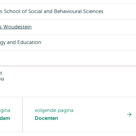
 School of Social and Behavioural Sciences
 Woudestein
gy and Education
d.
ld
agina
volgende pagina
erdam
Docenten