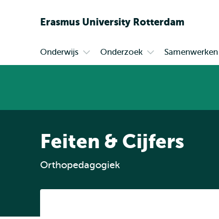
Erasmus
University
Rotterdam
Onderwijs
Onderzoek
Samenwerken
Primair
Open
Open
submenu
submenu
Onderwijs
Onderzoek
Feiten & Cijfers
Orthopedagogiek