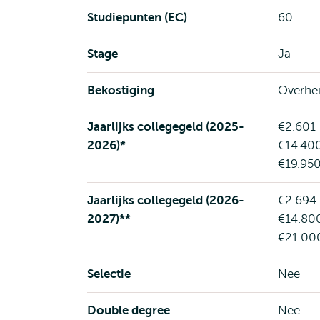
Studiepunten (EC)
60
Stage
Ja
Bekostiging
Overhei
Jaarlijks collegegeld (2025-
€2.601 
2026)*
€14.400
€19.950
Jaarlijks collegegeld (2026-
€2.694 
2027)**
€14.800
€21.000
Selectie
Nee
Double degree
Nee