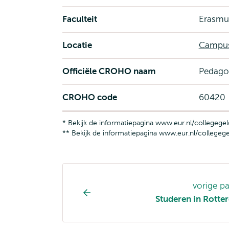
Faculteit
Erasmus
Locatie
Campus
Officiële CROHO naam
Pedago
CROHO code
60420
* Bekijk de informatiepagina www.eur.nl/collegegel
** Bekijk de informatiepagina www.eur.nl/collegege
Opleiding
vorige p
pagina
Studeren in Rott
navigatie