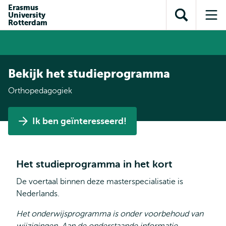
en naar
Erasmus
en naar de
Direct naar
University
de
Toon
Op
zoekfunctie
subnavigatie
Rotterdam
inhoud
zoekveld
me
gaan
gaan
Bekijk het studieprogramma
Orthopedagogiek
Ik ben geïnteresseerd!
Het studieprogramma in het kort
De voertaal binnen deze masterspecialisatie is
Nederlands.
Het onderwijsprogramma is onder voorbehoud van