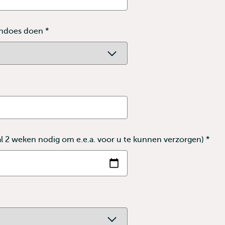
oendoes doen
*
 2 weken nodig om e.e.a. voor u te kunnen verzorgen)
*
Dit
veld
is
verp