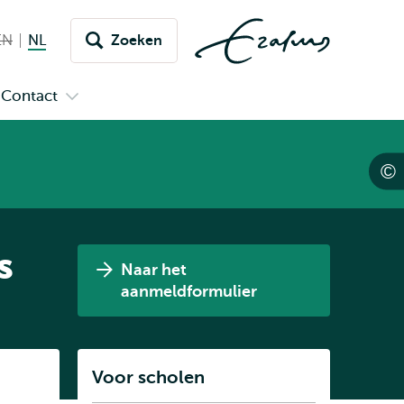
EN
English not available
NL
Nederlands huidige taal
Zoeken
issel
aar
Contact
n
Open
aal
menu
submenu
pus
Contact
s
Naar het
aanmeldformulier
Listen
Voor scholen
Subnavigatie