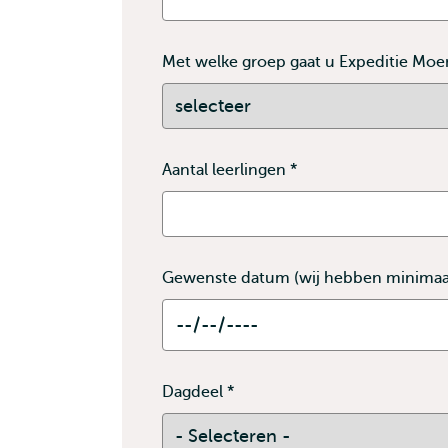
is
verplicht
Met welke groep gaat u Expeditie M
Bevat
Met
verplichte
welke
velden
groep
Aantal leerlingen
*
Dit
gaat
veld
u
is
Expeditie
verplicht
Moendoes
doen
Gewenste datum (wij hebben minimaal
*
Dit
veld
is
Dagdeel
*
Dit
verplicht
veld
is