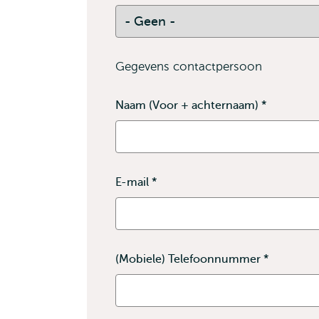
Gegevens contactpersoon
Naam (Voor + achternaam)
*
Dit
veld
is
verplicht
E-mail
*
Dit
veld
is
verplicht
(Mobiele) Telefoonnummer
*
Dit
veld
is
verplicht