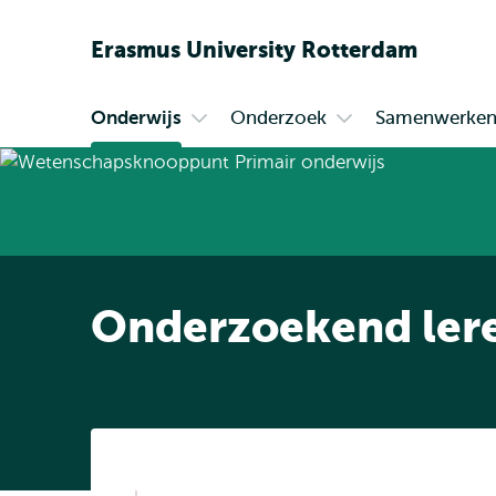
Erasmus
University
Rotterdam
Onderwijs
Onderzoek
Samenwerke
Primair
Open
Open
submenu
submenu
Onderwijs
Onderzoek
Onderzoekend lere