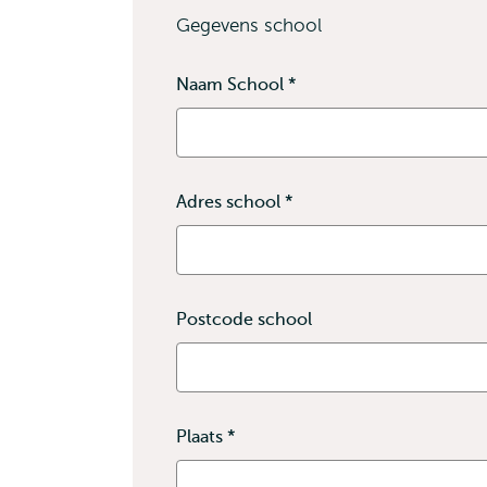
Gegevens school
Naam School
*
Dit
veld
is
verplicht
Adres school
*
Dit
veld
is
verplicht
Postcode school
Plaats
*
Dit
veld