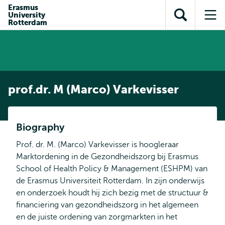
en naar
Erasmus
en naar de
Direct naar
University
de
Toon
Op
zoekfunctie
subnavigatie
Rotterdam
inhoud
zoekveld
me
gaan
gaan
prof.dr. M (Marco) Varkevisser
Biography
Prof. dr. M. (Marco) Varkevisser is hoogleraar
Marktordening in de Gezondheidszorg bij Erasmus
School of Health Policy & Management (ESHPM) van
de Erasmus Universiteit Rotterdam. In zijn onderwijs
en onderzoek houdt hij zich bezig met de structuur &
financiering van gezondheidszorg in het algemeen
en de juiste ordening van zorgmarkten in het