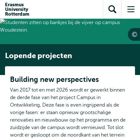
en naar
Erasmus
en naar de
Direct naar
University
de
Toon
Op
zoekfunctie
subnavigatie
Rotterdam
inhoud
zoekveld
me
gaan
gaan
Lopende projecten
Building new perspectives
Van 2017 tot en met 2026 wordt er gewerkt binnen
de derde fase van het project Campus in
Ontwikkeling, Deze fase is even ingrijpend als de
vorige fasen: er staan opnieuw grootschalige
renovaties en nieuwbouw op het programma en de
zuidzijde van de campus wordt vernieuwd. Tot slot
wordt er gesloopt om de noordkant van het terrein