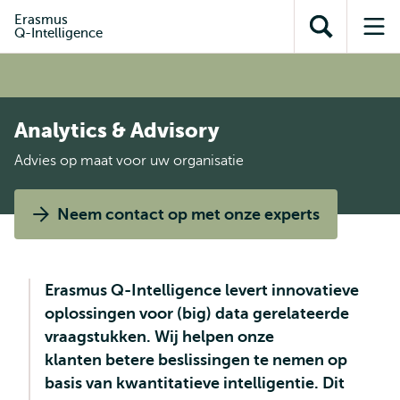
en naar
en naar de
Direct naar
Erasmus
de
Q-Intelligence
Toon
Op
zoekfunctie
subnavigatie
inhoud
zoekveld
me
gaan
gaan
Analytics & Advisory
Advies op maat voor uw organisatie
Neem contact op met onze experts
Erasmus Q-Intelligence levert innovatieve
oplossingen voor (big) data gerelateerde
vraagstukken. Wij helpen onze
klanten betere beslissingen te nemen op
basis van kwantitatieve intelligentie. Dit