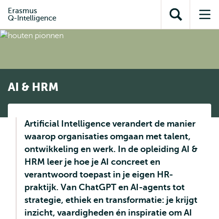
en naar
en naar de
Direct naar
Erasmus
de
Q-Intelligence
Toon
Op
zoekfunctie
subnavigatie
inhoud
zoekveld
me
gaan
gaan
AI & HRM
Artificial Intelligence verandert de manier
waarop organisaties omgaan met talent,
ontwikkeling en werk. In de opleiding AI &
HRM leer je hoe je AI concreet en
verantwoord toepast in je eigen HR-
praktijk. Van ChatGPT en AI-agents tot
strategie, ethiek en transformatie: je krijgt
inzicht, vaardigheden én inspiratie om AI