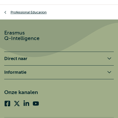
Kruimelpad
Professional Education
Erasmus
Q-Intelligence
Direct naar
Informatie
Onze kanalen
Facebook
X
Linkedin
Youtube
(voorheen
twitter)