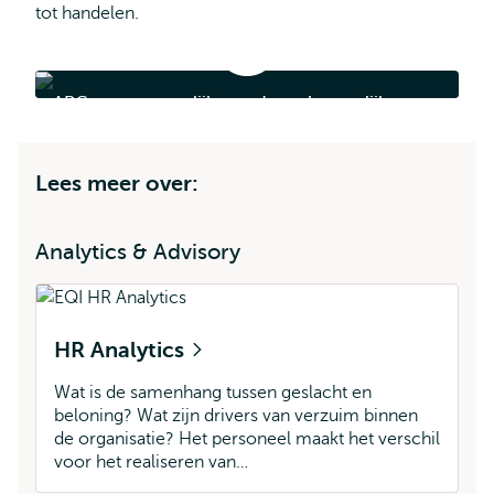
tot handelen.
APG
gaat
vrouwelijke
APG gaat vrouwelijke medewerkers gelijk
medewerkers
gelijk
belonen
belonen
Lees meer over:
Analytics & Advisory
HR Analytics
Wat is de samenhang tussen geslacht en
beloning? Wat zijn drivers van verzuim binnen
de organisatie? Het personeel maakt het verschil
voor het realiseren van…