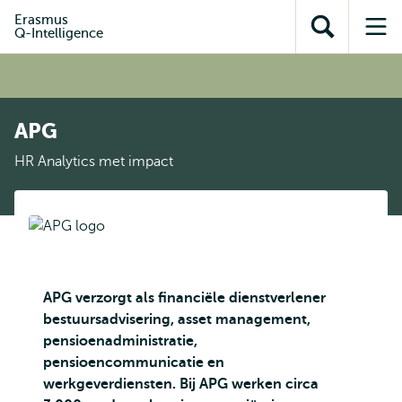
en naar
en naar de
Direct naar
Erasmus
de
Q-Intelligence
Toon
Op
zoekfunctie
subnavigatie
inhoud
zoekveld
me
gaan
gaan
APG
HR Analytics met impact
APG verzorgt als financiële dienstverlener
bestuursadvisering, asset management,
pensioenadministratie,
pensioencommunicatie en
werkgeverdiensten. Bij APG werken circa