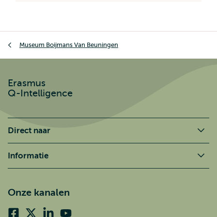
Kruimelpad
Museum Boijmans Van Beuningen
Erasmus
Q-Intelligence
Direct naar
Informatie
Onze kanalen
Facebook
X
Linkedin
Youtube