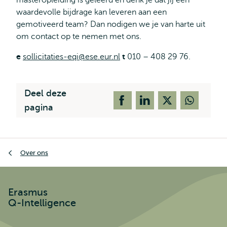
masteropleiding is geleerd en denk je dat jij een
waardevolle bijdrage kan leveren aan een
gemotiveerd team? Dan nodigen we je van harte uit
om contact op te nemen met ons.
e
sollicitaties-eqi@ese.eur.nl
t
010 – 408 29 76.
Deel deze
pagina
Kruimelpad
Over ons
Erasmus
Q-Intelligence