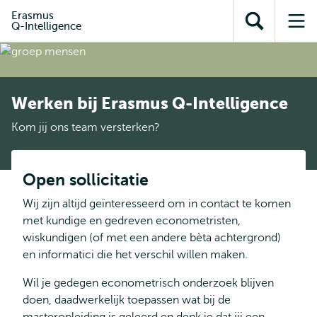
en naar
en naar de
Direct naar
Erasmus
de
Q-Intelligence
Toon
Op
zoekfunctie
subnavigatie
inhoud
zoekveld
me
gaan
gaan
Werken bij Erasmus Q-Intelligence
Kom jij ons team versterken?
Open sollicitatie
Wij zijn altijd geïnteresseerd om in contact te komen
met kundige en gedreven econometristen,
wiskundigen (of met een andere bèta achtergrond)
en informatici die het verschil willen maken.
Wil je gedegen econometrisch onderzoek blijven
doen, daadwerkelijk toepassen wat bij de