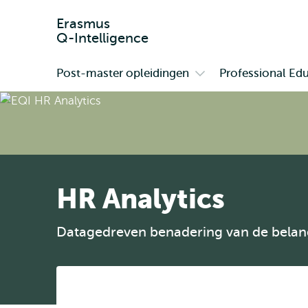
Erasmus
Q-Intelligence
Post-master opleidingen
Professional Ed
Primair
Open
submenu
Post-
master
opleidingen
HR Analytics
Datagedreven benadering van de belangr