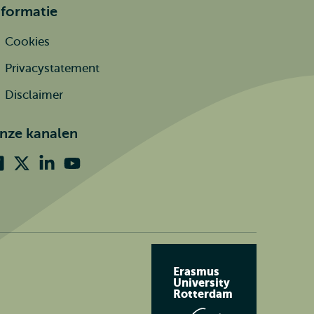
nformatie
Cookies
Privacystatement
Disclaimer
nze kanalen
Facebook
X
Linkedin
Youtube
(voorheen
twitter)
Erasmus
University
Rotterdam