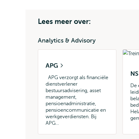
Lees meer over:
Analytics & Advisory
APG
N
APG verzorgt als financiële
dienstverlener
De e
bestuursadvisering, asset
lei
management,
bel
pensioenadministratie,
bed
pensioencommunicatie en
Hela
werkgeverdiensten. Bij
gem
APG…