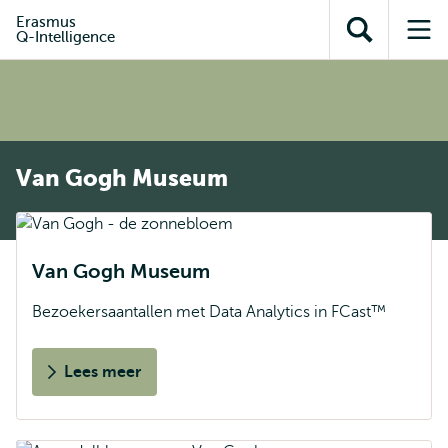
en naar
en naar de
Direct naar
Erasmus
de
Q-Intelligence
Toon
Op
zoekfunctie
subnavigatie
inhoud
zoekveld
me
gaan
gaan
Van Gogh Museum
Van Gogh Museum
Bezoekersaantallen met Data Analytics in FCast™
Lees meer