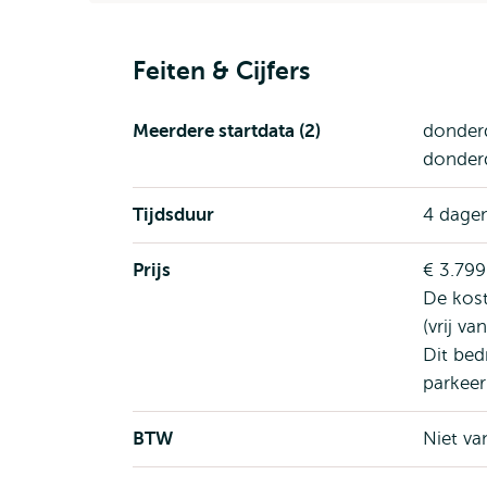
Feiten & Cijfers
Meerdere startdata (2)
donder
donder
Tijdsduur
4 dage
Prijs
€ 3.799
De kos
(vrij va
Dit bedr
parkeer
BTW
Niet va