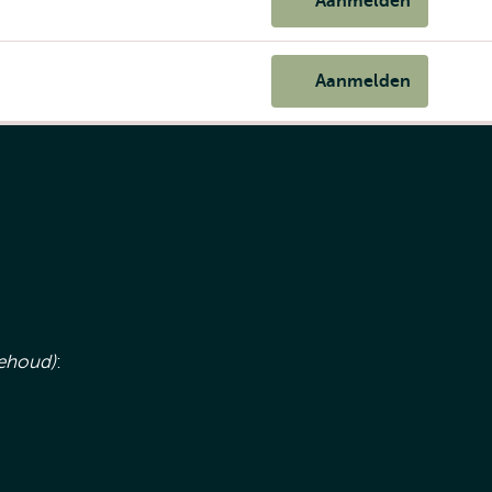
Aanmelden
Aanmelden
ehoud)
: