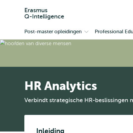
Erasmus
Q-Intelligence
Post-master opleidingen
Professional Ed
Primair
Open
submenu
Post-
master
opleidingen
HR Analytics
Verbindt strategische HR-beslissingen 
Inleiding