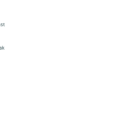
ast
ak