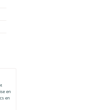
et
ise en
ics en