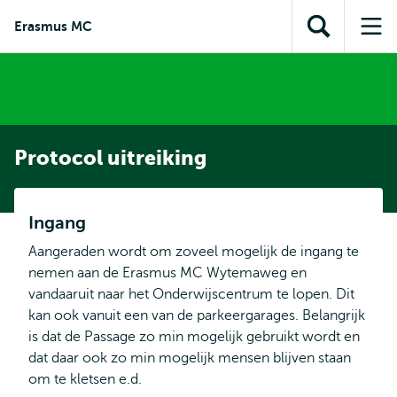
en naar
en naar de
Direct naar
Erasmus MC
de
Toon
Op
zoekfunctie
subnavigatie
inhoud
zoekveld
me
gaan
gaan
Protocol uitreiking
Ingang
Aangeraden wordt om zoveel mogelijk de ingang te
nemen aan de Erasmus MC Wytemaweg en
vandaaruit naar het Onderwijscentrum te lopen. Dit
kan ook vanuit een van de parkeergarages. Belangrijk
is dat de Passage zo min mogelijk gebruikt wordt en
dat daar ook zo min mogelijk mensen blijven staan
om te kletsen e.d.