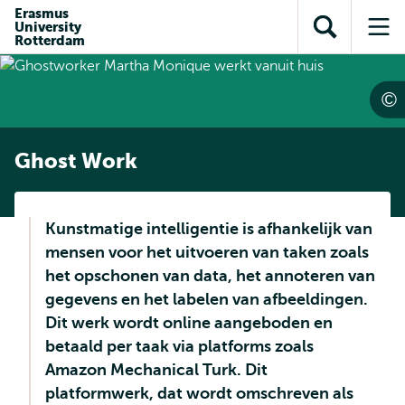
en naar
Erasmus
en naar de
Direct naar
University
de
Toon
Op
zoekfunctie
subnavigatie
Rotterdam
inhoud
zoekveld
me
gaan
gaan
Ghost Work
Kunstmatige intelligentie is afhankelijk van
mensen voor het uitvoeren van taken zoals
het opschonen van data, het annoteren van
gegevens en het labelen van afbeeldingen.
Dit werk wordt online aangeboden en
betaald per taak via platforms zoals
Amazon Mechanical Turk. Dit
platformwerk, dat wordt omschreven als