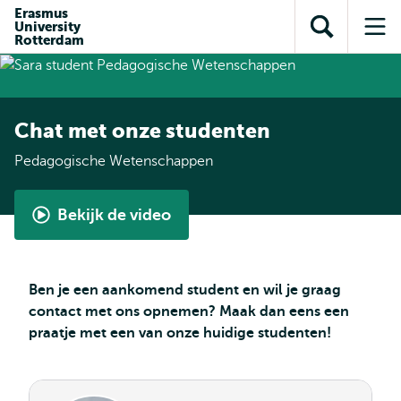
en naar
Erasmus
en naar de
Direct naar
University
de
Toon
Op
zoekfunctie
subnavigatie
Rotterdam
inhoud
zoekveld
me
gaan
gaan
Chat met onze studenten
Pedagogische Wetenschappen
Bekijk de video
Pedagogische
Wetenschappen
-
Ben je een aankomend student en wil je graag
een
contact met ons opnemen? Maak dan eens een
interview
praatje met een van onze huidige studenten!
met
een
Student