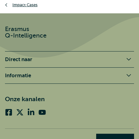
Impact Cases
Erasmus
Q-Intelligence
Direct naar
Informatie
Onze kanalen
Facebook
X
Linkedin
Youtube
(voorheen
twitter)