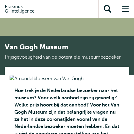
en naar
en naar de
Direct naar
Erasmus
de
Q-Intelligence
Toon
Op
zoekfunctie
subnavigatie
inhoud
zoekveld
me
gaan
gaan
Van Gogh Museum
Prijsgevoeligheid van de potentiële museumbezoeker
Hoe trek je de Nederlandse bezoeker naar het
museum? Voor welk aanbod zijn zij gevoelig?
Welke prijs hoort bij dat aanbod? Voor het Van
Gogh Museum zijn dat belangrijke vragen nu
ze het in deze coronatijden vooral van de
Nederlandse bezoeker moeten hebben. En dat
is niet de gangbare samenstelling van het