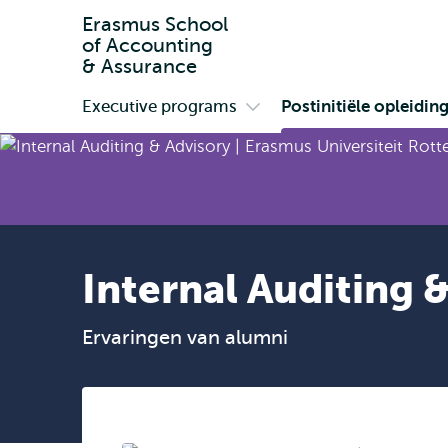
Erasmus School
of Accounting
& Assurance
Executive programs
Postinitiële opleidin
Primair
Open
submenu
Executive
programs
Internal Auditing 
Ervaringen van alumni