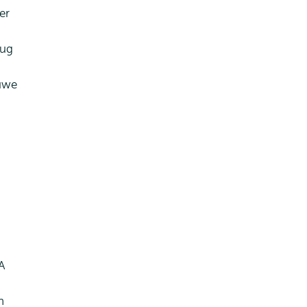
er
rug
euwe
A
n