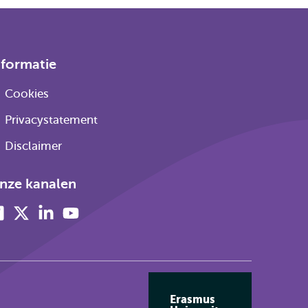
nformatie
Cookies
Privacystatement
Disclaimer
nze kanalen
Facebook
X
Linkedin
Youtube
(voorheen
twitter)
Erasmus