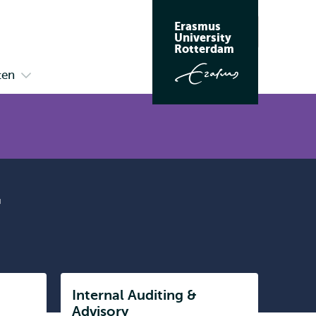
Erasmus
Zoeken
University
Rotterdam
ten
Open
submenu
Kennisinstituten
r
Listen
Internal Auditing &
Subnavigatie
Advisory