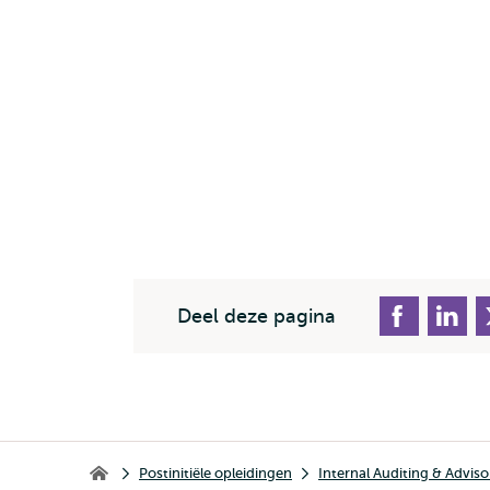
Deel deze pagina
Kruimelpad
Postinitiële opleidingen
Internal Auditing & Adviso
Erasmus School of Accounting & Assurance