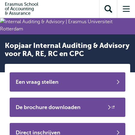
en naar
Erasmus School
en naar de
Direct naar
of Accounting
de
Toon
Op
zoekfunctie
subnavigatie
& Assurance
inhoud
zoekveld
me
gaan
gaan
Kopjaar Internal Auditing & Advisory
voor RA, RE, RC en CPC
Een vraag stellen
De brochure downloaden
Opent
extern
Direct inschrijven