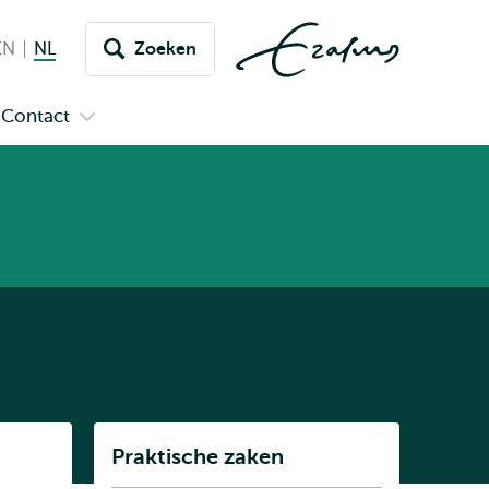
EN
English
NL
Nederlands huidige taal
Zoeken
issel
aar
Contact
n
Open
aal
menu
submenu
pus
Contact
Listen
Praktische zaken
Subnavigatie