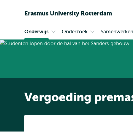
Erasmus
University
Rotterdam
Onderwijs
Onderzoek
Samenwerke
Primair
Open
Open
submenu
submenu
Onderwijs
Onderzoek
Vergoeding prema