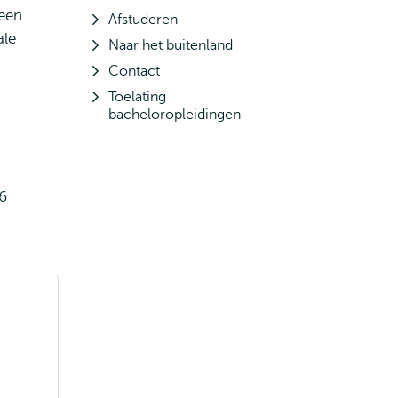
 een
Afstuderen
ale
Naar het buitenland
Contact
Toelating
bacheloropleidingen
h
6