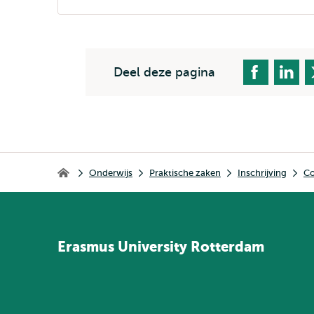
extern
Deel deze pagina
Kruimelpad
Onderwijs
Praktische zaken
Inschrijving
Co
Home
Erasmus
University
Rotterdam