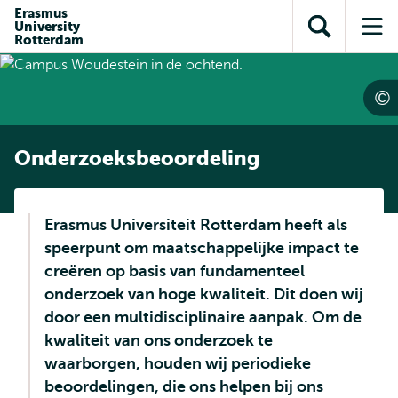
en naar
Erasmus
en naar de
Direct naar
University
de
Toon
Op
zoekfunctie
subnavigatie
Rotterdam
inhoud
zoekveld
me
gaan
gaan
Onderzoeksbeoordeling
Erasmus Universiteit Rotterdam heeft als
speerpunt om maatschappelijke impact te
creëren op basis van fundamenteel
onderzoek van hoge kwaliteit. Dit doen wij
door een multidisciplinaire aanpak. Om de
kwaliteit van ons onderzoek te
waarborgen, houden wij periodieke
beoordelingen, die ons helpen bij ons