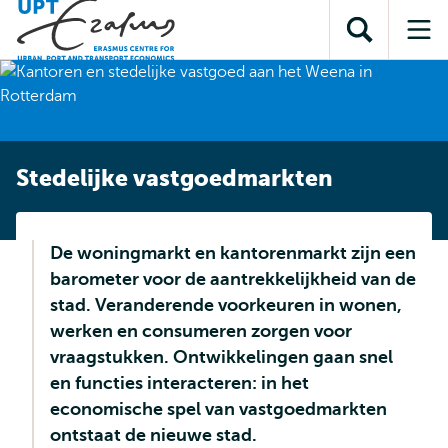
en naar
en naar de
Direct naar
de
Toon
Op
zoekfunctie
subnavigatie
inhoud
zoekveld
me
gaan
gaan
Stedelijke vastgoedmarkten
De woningmarkt en kantorenmarkt zijn een
barometer voor de aantrekkelijkheid van de
stad. Veranderende voorkeuren in wonen,
werken en consumeren zorgen voor
vraagstukken. Ontwikkelingen gaan snel
en functies interacteren: in het
economische spel van vastgoedmarkten
ontstaat de nieuwe stad.