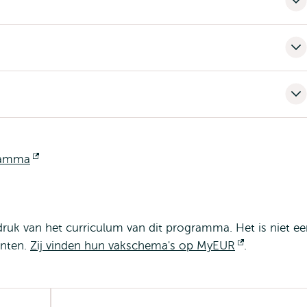
gramma
Opent
extern
ruk van het curriculum van dit programma. Het is niet ee
enten.
Zij vinden hun vakschema's op MyEUR
Opent
.
extern