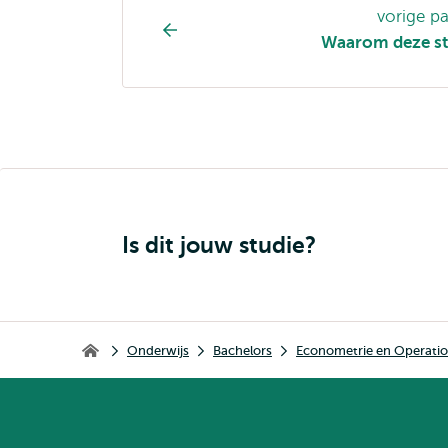
Opleiding
vorige p
pagina
Waarom deze st
navigatie
Is dit jouw studie?
Kruimelpad
Onderwijs
Bachelors
Econometrie en Operatio
Home