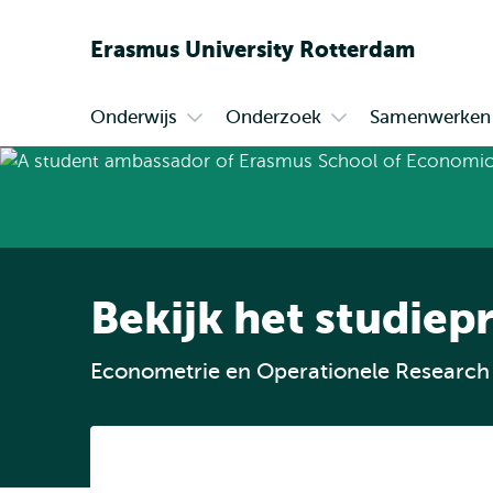
Erasmus
University
Rotterdam
Onderwijs
Onderzoek
Samenwerken
Primair
Open
Open
submenu
submenu
Onderwijs
Onderzoek
Bekijk het studie
Econometrie en Operationele Research