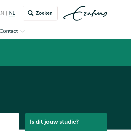
EN
English
NL
Nederlands huidige taal
Zoeken
issel
aar
Contact
n
Open
aal
menu
submenu
pus
Contact
Listen
Is dit jouw studie?