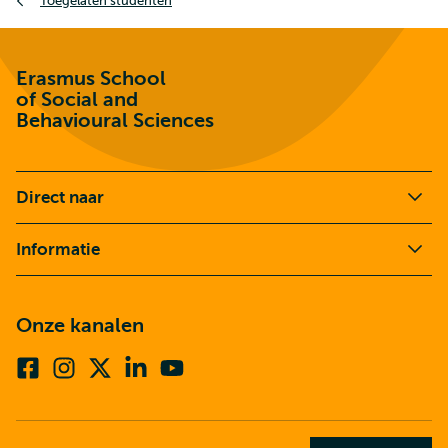
Toegelaten studenten
Erasmus School
of Social and
Behavioural Sciences
Direct naar
Informatie
Onze kanalen
Facebook
Instagram
X
Linkedin
Youtube
(voorheen
twitter)