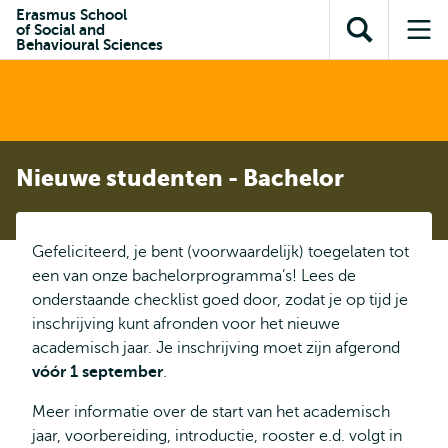
en naar
Erasmus School
en naar de
Direct naar
of Social and
de
Toon
Op
zoekfunctie
subnavigatie
Behavioural Sciences
inhoud
zoekveld
me
gaan
gaan
Nieuwe studenten - Bachelor
Gefeliciteerd, je bent (voorwaardelijk) toegelaten tot
een van onze bachelorprogramma’s! Lees de
onderstaande checklist goed door, zodat je op tijd je
inschrijving kunt afronden voor het nieuwe
academisch jaar. Je inschrijving moet zijn afgerond
vóór 1 september
.
Meer informatie over de start van het academisch
jaar, voorbereiding, introductie, rooster e.d. volgt in