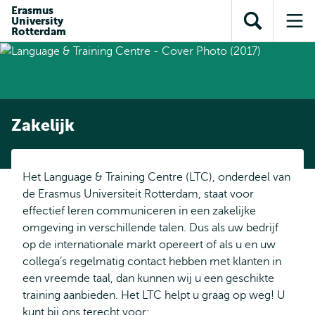
en naar
Erasmus
en naar de
Direct naar
University
de
Toon
Op
zoekfunctie
subnavigatie
Rotterdam
inhoud
zoekveld
me
gaan
gaan
Zakelijk
Het Language & Training Centre (LTC), onderdeel van
de Erasmus Universiteit Rotterdam, staat voor
effectief leren communiceren in een zakelijke
omgeving in verschillende talen. Dus als uw bedrijf
op de internationale markt opereert of als u en uw
collega’s regelmatig contact hebben met klanten in
een vreemde taal, dan kunnen wij u een geschikte
training aanbieden. Het LTC helpt u graag op weg! U
kunt bij ons terecht voor: