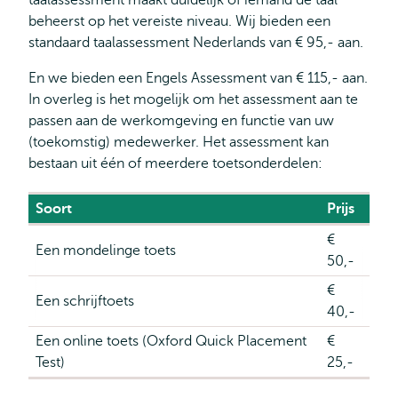
taalassessment maakt duidelijk of iemand de taal
beheerst op het vereiste niveau. Wij bieden een
standaard taalassessment Nederlands van € 95,- aan.
En we bieden een Engels Assessment van € 115,- aan.
In overleg is het mogelijk om het assessment aan te
passen aan de werkomgeving en functie van uw
(toekomstig) medewerker. Het assessment kan
bestaan uit één of meerdere toetsonderdelen:
Soort
Prijs
€
Een mondelinge toets
50,-
€
Een schrijftoets
40,-
Een online toets (Oxford Quick Placement
€
Test)
25,-