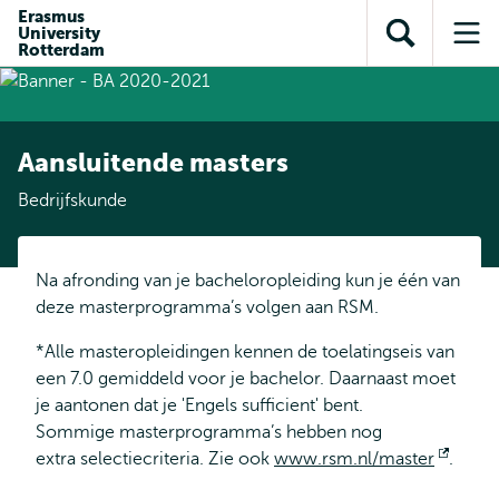
en naar
Erasmus
en naar de
Direct naar
University
de
Toon
Op
zoekfunctie
subnavigatie
Rotterdam
inhoud
zoekveld
me
gaan
gaan
Aansluitende masters
Bedrijfskunde
Na afronding van je bacheloropleiding kun je één van
deze masterprogramma’s volgen aan RSM.
*Alle masteropleidingen kennen de toelatingseis van
een 7.0 gemiddeld voor je bachelor. Daarnaast moet
je aantonen dat je 'Engels sufficient' bent.
Sommige masterprogramma’s hebben nog
extra selectiecriteria. Zie ook
www.rsm.nl/master
Opent
.
exter