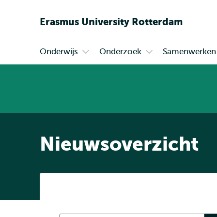
Erasmus
University
Rotterdam
Onderwijs
Onderzoek
Samenwerken
Primair
Open
Open
submenu
submenu
Onderwijs
Onderzoek
Nieuwsoverzicht