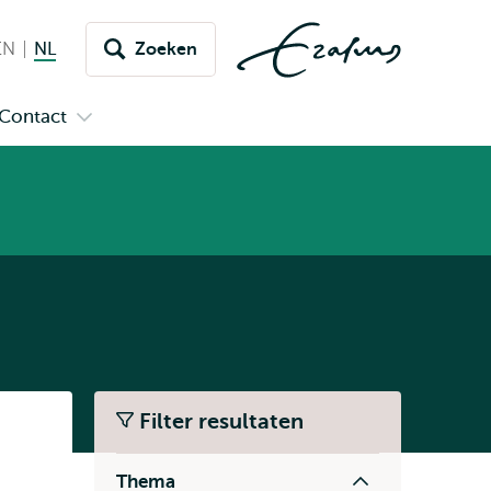
EN
English
NL
Nederlands huidige taal
Zoeken
issel
aar
Contact
n
Open
aal
menu
submenu
pus
Contact
Filter resultaten
Listen
Thema