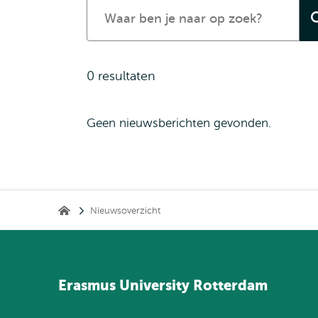
Zoeken
naar
nieuws
0 resultaten
Geen nieuwsberichten gevonden.
Kruimelpad
Nieuwsoverzicht
Home
Erasmus
University
Rotterdam