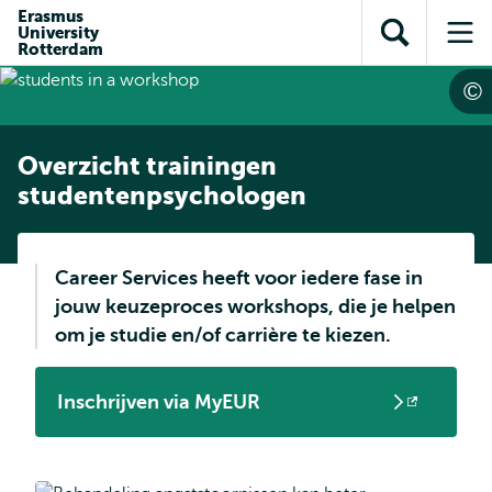
en naar
Erasmus
en naar de
Direct naar
University
de
Toon
Op
zoekfunctie
subnavigatie
Rotterdam
inhoud
zoekveld
me
gaan
gaan
Overzicht trainingen
studentenpsychologen
Career Services heeft voor iedere fase in
jouw keuzeproces workshops, die je helpen
om je studie en/of carrière te kiezen.
Inschrijven via MyEUR
Opent
extern