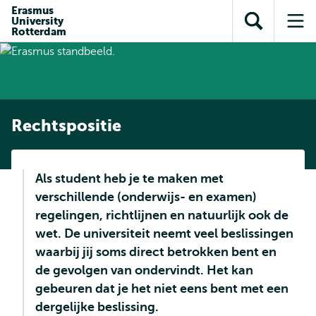
en naar
Erasmus
en naar de
Direct naar
University
de
Toon
Op
zoekfunctie
subnavigatie
Rotterdam
inhoud
zoekveld
me
gaan
gaan
Rechtspositie
Als student heb je te maken met
verschillende (onderwijs- en examen)
regelingen, richtlijnen en natuurlijk ook de
wet. De universiteit neemt veel beslissingen
waarbij jij soms direct betrokken bent en
de gevolgen van ondervindt. Het kan
gebeuren dat je het niet eens bent met een
dergelijke beslissing.