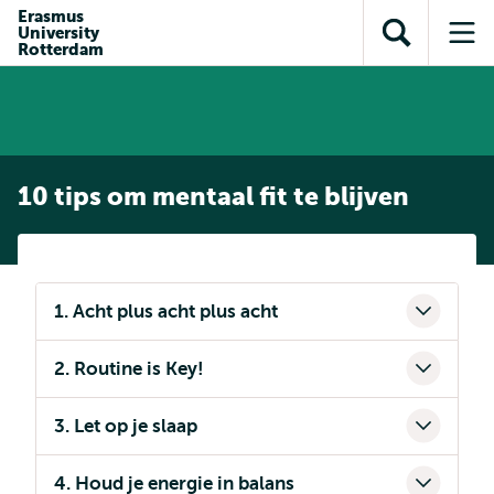
en naar
Erasmus
en naar de
Direct naar
University
de
Toon
Op
zoekfunctie
subnavigatie
Rotterdam
inhoud
zoekveld
me
gaan
gaan
10 tips om mentaal fit te blijven
1. Acht plus acht plus acht
2. Routine is Key!
3. Let op je slaap
4. Houd je energie in balans