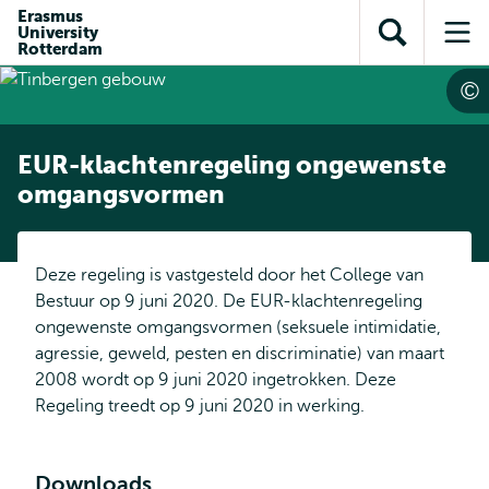
en naar
Erasmus
en naar de
Direct naar
University
de
Toon
Op
zoekfunctie
subnavigatie
Rotterdam
inhoud
zoekveld
me
gaan
gaan
EUR-klachtenregeling ongewenste
omgangsvormen
Deze regeling is vastgesteld door het College van
Bestuur op 9 juni 2020. De EUR-klachtenregeling
ongewenste omgangsvormen (seksuele intimidatie,
agressie, geweld, pesten en discriminatie) van maart
2008 wordt op 9 juni 2020 ingetrokken. Deze
Regeling treedt op 9 juni 2020 in werking.
Downloads